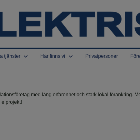
a tjänster
Här finns vi
Privatpersoner
För
llationsföretag med lång erfarenhet och stark lokal förankring. Med
 elprojekt!