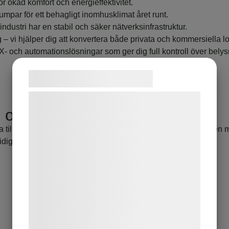
ör ökad komfort och energieffektivitet.
umpar för ett behagligt inomhusklimat året runt.
er industri har en stabil och säker nätverksinfrastruktur.
g – vi hjälper dig att konvertera både privata och kommersiella l
NX- och automationslösningar som ger dig full kontroll över bely
Samtykke til cookies
Vi og vores samarbejdspartnere bruger
lm och Uppsala
teknologier, herunder cookies, til at
indsamle oplysninger om dig til forskellige
a till hands. Vi har bas i Upplands Väsby men jobbar dagligen me
formål, herunder: Tilpasning af annoncering,
idig hjälp, utan onödig väntetid.
bedre brugeroplevelse, funktionalitet,
statistik og marketing. Disse oplysninger
kan blive delt med annoncerings- og
analysepartnere, som kan kombinere dem
med data, du tidligere har givet dem eller
de har indsamlet gennem din brug af deres