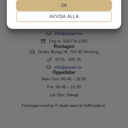
JA
NEJ
OK
JA
NEJ
Stockholm & Uppsala
NÖDVÄNDIG
INSTÄLLNINGAR
AVVISA ALLA
Kimsta 351, 19596 Rosersberg
JA
NEJ
JA
NEJ
08-59072723
info@jowael.se
MARKNADSFÖRING
STATISTIK
Org.nr: 556774-1250
Roslagen
Örviks Byväg 28, 763 90 Herräng
0175 - 105 75
info@jowael.se
Öppettider
Mån-Tors: 06.45 – 16.00
Fre: 06.45 – 13.30
Lör-Sön: Stängt
Företaget innehar F-skatt samt är fullförsäkrat.