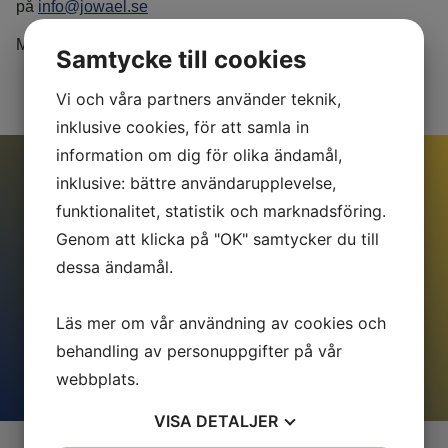
på
info@jowael.se
Märk ämnet med Jobbansökan, så hör vi av oss till dig!
Samtycke till cookies
Vi och våra partners använder teknik,
inklusive cookies, för att samla in
information om dig för olika ändamål,
inklusive: bättre användarupplevelse,
funktionalitet, statistik och marknadsföring.
Kom i kontakt med oss
Genom att klicka på "OK" samtycker du till
För mer information kring våra tjänster, vänligen
dessa ändamål.
kontakta oss!
Kontakta oss
Läs mer om vår användning av cookies och
behandling av personuppgifter på vår
webbplats.
VISA
DETALJER